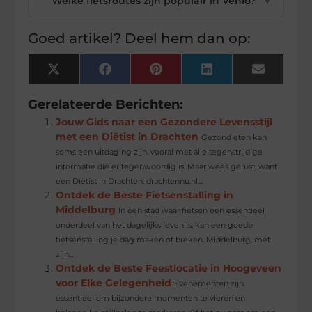
Welke fietsroutes zijn populair in Venlo?
▼
Goed artikel? Deel hem dan op:
X
Facebook
Pinterest
LinkedIn
Email
(Twitter)
Gerelateerde Berichten:
Jouw Gids naar een Gezondere Levensstijl
met een Diëtist in Drachten
Gezond eten kan
soms een uitdaging zijn, vooral met alle tegenstrijdige
informatie die er tegenwoordig is. Maar wees gerust, want
een Diëtist in Drachten. drachtennu.nl....
Ontdek de Beste Fietsenstalling in
Middelburg
In een stad waar fietsen een essentieel
onderdeel van het dagelijks leven is, kan een goede
fietsenstalling je dag maken of breken. Middelburg, met
zijn...
Ontdek de Beste Feestlocatie in Hoogeveen
voor Elke Gelegenheid
Evenementen zijn
essentieel om bijzondere momenten te vieren en