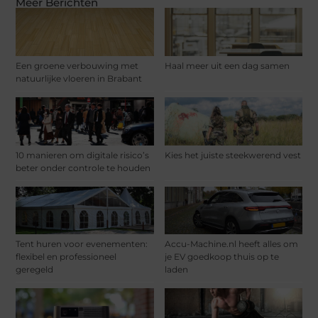
Meer Berichten
Een groene verbouwing met
Haal meer uit een dag samen
natuurlijke vloeren in Brabant
10 manieren om digitale risico’s
Kies het juiste steekwerend vest
beter onder controle te houden
Tent huren voor evenementen:
Accu-Machine.nl heeft alles om
flexibel en professioneel
je EV goedkoop thuis op te
geregeld
laden