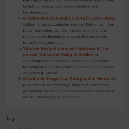
belangrijke mijlpalen te markeren. Of het nu gaat om een
bruiloft, verjaardagsfeest, bedrijfsbijeenkomst of
familiefeest, de...
Ontdek de Elektronica Scene in Den Helder
Welkom bij onze uitgebreide gids over Elektronica in Den
Helder. denheldergids.nl. Den Helder, bekend om zijn
maritieme geschiedenis en strategische ligging, is de
laatste jaren uitgegroeid...
Vind de Beste Financieel Adviseur in Tiel
om uw Toekomst Veilig te Stellen
Als
zelfstandig ondernemer in Tiel weet je dat elke financiële
beslissing die je neemt, van invloed kan zijn op het succes
van je bedrijf. Daarom...
Ontdek de Magie van Fotograaf in Weert
Als
je ooit door de schilderachtige straatjes van Weert hebt
gewandeld, dan weet je hoe adembenemend deze stad is.
Van de historische gebouwen tot de...
Tags: