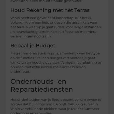
avonturen is een mountainbike geschikter.
Houd Rekening met het Terras
Venlo heeft een gevarieerd landschap, dus het is
belangrijk om een fiets te kiezen die geschikt is voor
het terrein waarop je gaat rijden. Voor lange afstanden
en heuvelachtig terrein kan een fiets met meerdere
versnellingen nodig zijn.
Bepaal je Budget
Fietsen variëren sterk in prijs, afhankelijk van het type
en de functies. Stel een budget vast voordat je gaat
winkelen en houd je daaraan. Vergeet niet rekening te
houden met extra kosten zoals accessoires en
onderhoud.
Onderhouds- en
Reparatiediensten
Het onderhouden van je fiets is essentieel om ervoor te
zorgen dat hij in topconditie blijft. Gelukkig zijn er in
Venlo verschillende plekken waar je terecht kunt voor
onderhoud en reparaties.