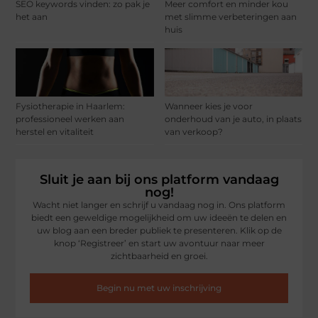
SEO keywords vinden: zo pak je
Meer comfort en minder kou
het aan
met slimme verbeteringen aan
huis
Fysiotherapie in Haarlem:
Wanneer kies je voor
professioneel werken aan
onderhoud van je auto, in plaats
herstel en vitaliteit
van verkoop?
Sluit je aan bij ons platform vandaag
nog!
Wacht niet langer en schrijf u vandaag nog in. Ons platform
biedt een geweldige mogelijkheid om uw ideeën te delen en
uw blog aan een breder publiek te presenteren. Klik op de
knop ‘Registreer’ en start uw avontuur naar meer
zichtbaarheid en groei.
Begin nu met uw inschrijving