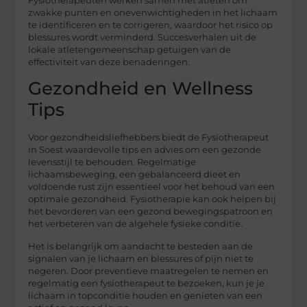
Fysiotherapeuten werken samen met atleten om
zwakke punten en onevenwichtigheden in het lichaam
te identificeren en te corrigeren, waardoor het risico op
blessures wordt verminderd. Succesverhalen uit de
lokale atletengemeenschap getuigen van de
effectiviteit van deze benaderingen.
Gezondheid en Wellness
Tips
Voor gezondheidsliefhebbers biedt de Fysiotherapeut
in Soest waardevolle tips en advies om een gezonde
levensstijl te behouden. Regelmatige
lichaamsbeweging, een gebalanceerd dieet en
voldoende rust zijn essentieel voor het behoud van een
optimale gezondheid. Fysiotherapie kan ook helpen bij
het bevorderen van een gezond bewegingspatroon en
het verbeteren van de algehele fysieke conditie.
Het is belangrijk om aandacht te besteden aan de
signalen van je lichaam en blessures of pijn niet te
negeren. Door preventieve maatregelen te nemen en
regelmatig een fysiotherapeut te bezoeken, kun je je
lichaam in topconditie houden en genieten van een