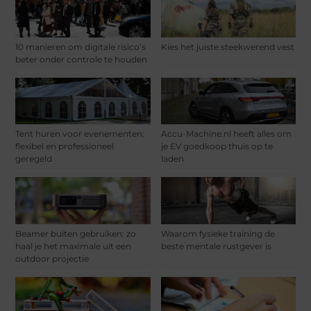
10 manieren om digitale risico’s
Kies het juiste steekwerend vest
beter onder controle te houden
Tent huren voor evenementen:
Accu-Machine.nl heeft alles om
flexibel en professioneel
je EV goedkoop thuis op te
geregeld
laden
Beamer buiten gebruiken: zo
Waarom fysieke training de
haal je het maximale uit een
beste mentale rustgever is
outdoor projectie