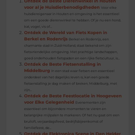
Ontdek de Beste Dierenwinkel in Houten
voor al je Huisdierbenodigdheden
Voor elke
huisdiereigenaar in Houten en omgeving is het essentieel
om een goede dierenwinkel te hebben. Of je nu een hond,
kat, vogel, vis of...
Ontdek de Wereld van Fiets Kopen in
Berkel en Rodenrijs
Berkel en Rodenrijs, een
charmante stad in Zuid-Holland, staat bekend om zijn
fietsvriendelijke omgeving. Met prachtige landschappen,
goed onderhouden fietspaden en een rijke fietscultuur, is...
Ontdek de Beste Fietsenstalling in
Middelburg
In een stad waar fietsen een essentieel
onderdeel van het dagelijks leven is, kan een goede
fietsenstalling je dag maken of breken. Middelburg, met
zijn...
Ontdek de Beste Feestlocatie in Hoogeveen
voor Elke Gelegenheid
Evenementen zijn
essentieel om bijzondere momenten te vieren en
belangrijke mijlpalen te markeren. Of het nu gaat om een
bruiloft, verjaardagsfeest, bedrijfsbijeenkomst of
familiefeest, de...
Ontdek de Elektronica Scene in Den Helder