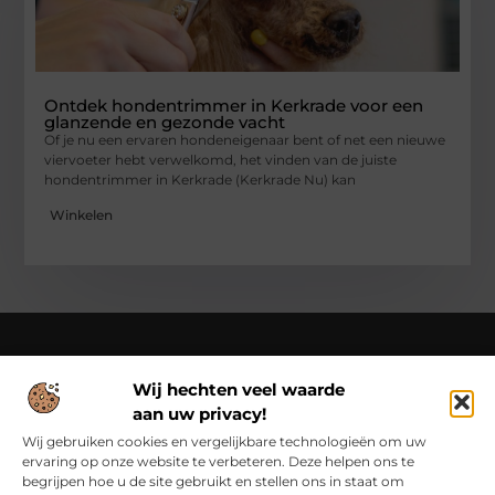
Ontdek hondentrimmer in Kerkrade voor een
glanzende en gezonde vacht
Of je nu een ervaren hondeneigenaar bent of net een nieuwe
viervoeter hebt verwelkomd, het vinden van de juiste
hondentrimmer in Kerkrade (Kerkrade Nu) kan
Winkelen
Wij hechten veel waarde
Over Cn-flex
aan uw privacy!
Cn-flex.nl – Altijd in beweging – verhalen voor elke dag.
Ontdek inspirerende blogs en artikelen die het dagelijks leven
Wij gebruiken cookies en vergelijkbare technologieën om uw
in al zijn facetten belichten.
ervaring op onze website te verbeteren. Deze helpen ons te
begrijpen hoe u de site gebruikt en stellen ons in staat om