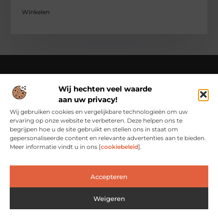
Winkelen
Wij hechten veel waarde
Over Cn-flex
aan uw privacy!
Cn-flex.nl – Altijd in beweging – verhalen voor elke dag.
Ontdek inspirerende blogs en artikelen die het dagelijks leven
Wij gebruiken cookies en vergelijkbare technologieën om uw
in al zijn facetten belichten.
ervaring op onze website te verbeteren. Deze helpen ons te
begrijpen hoe u de site gebruikt en stellen ons in staat om
Bericht categorie
gepersonaliseerde content en relevante advertenties aan te bieden.
Meer informatie vindt u in ons [
cookiebeleid
].
Main Links
Accepteren
Backlinks Kopen: Slimme Investering of Risicovolle Shortcut?
Verdien geld met je website: van passieproject naar inkomstenbron
Weigeren