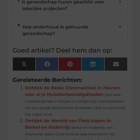
Is gereedschap huren geschikt voor
▼
zakelijke projecten?
Hoe onderhoud ik gehuurde
▼
gereedschap?
Goed artikel? Deel hem dan op:
X
Facebook
Pinterest
LinkedIn
Email
(Twitter)
Gerelateerde Berichten:
Ontdek de Beste Dierenwinkel in Houten
voor al je Huisdierbenodigdheden
Voor elke
huisdiereigenaar in Houten en omgeving is het essentieel
om een goede dierenwinkel te hebben. Of je nu een hond,
kat, vogel, vis of...
Ontdek de Wereld van Fiets Kopen in
Berkel en Rodenrijs
Berkel en Rodenrijs, een
charmante stad in Zuid-Holland, staat bekend om zijn