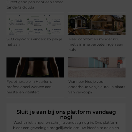
Direct geholpen door een spoed
tandarts Gouda
SEO keywords vinden: zo pak je
Meer comfort en minder kou
het aan
met slimme verbeteringen aan
huis
Fysiotherapie in Haarlem:
Wanneer kies je voor
professioneel werken aan
onderhoud van je auto, in plaats
herstel en vitaliteit
van verkoop?
Sluit je aan bij ons platform vandaag
nog!
Wacht niet langer en schrijf u vandaag nog in. Ons platform
biedt een geweldige mogelijkheid om uw ideeën te delen en