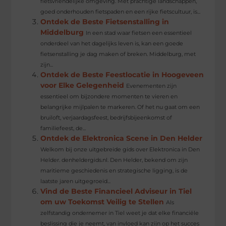
fietsvriendelijke omgeving. Met prachtige landschappen,
goed onderhouden fietspaden en een rijke fietscultuur, is...
Ontdek de Beste Fietsenstalling in
Middelburg
In een stad waar fietsen een essentieel
onderdeel van het dagelijks leven is, kan een goede
fietsenstalling je dag maken of breken. Middelburg, met
zijn...
Ontdek de Beste Feestlocatie in Hoogeveen
voor Elke Gelegenheid
Evenementen zijn
essentieel om bijzondere momenten te vieren en
belangrijke mijlpalen te markeren. Of het nu gaat om een
bruiloft, verjaardagsfeest, bedrijfsbijeenkomst of
familiefeest, de...
Ontdek de Elektronica Scene in Den Helder
Welkom bij onze uitgebreide gids over Elektronica in Den
Helder. denheldergids.nl. Den Helder, bekend om zijn
maritieme geschiedenis en strategische ligging, is de
laatste jaren uitgegroeid...
Vind de Beste Financieel Adviseur in Tiel
om uw Toekomst Veilig te Stellen
Als
zelfstandig ondernemer in Tiel weet je dat elke financiële
beslissing die je neemt, van invloed kan zijn op het succes