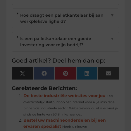
Hoe draagt een palletkantelaar bij aan
▼
werkpleksveiligheid?
Is een palletkantelaar een goede
▼
investering voor mijn bedrijf?
Goed artikel? Deel hem dan op:
X
Facebook
Pinterest
LinkedIn
Email
(Twitter)
Gerelateerde Berichten:
De beste industriële websites voor jou
Een
overzichtelijk startpunt op het internet voor al je inspiratie
binnen de industriele sector: Websitesvoorjou.nl Hier vind je
sinds de lente van 2018 links naar de...
Bestel uw machineonderdelen bij een
ervaren specialist
Heeft u nieuwe