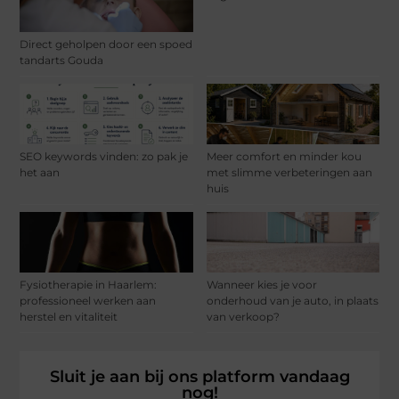
Direct geholpen door een spoed
tandarts Gouda
SEO keywords vinden: zo pak je
Meer comfort en minder kou
het aan
met slimme verbeteringen aan
huis
Fysiotherapie in Haarlem:
Wanneer kies je voor
professioneel werken aan
onderhoud van je auto, in plaats
herstel en vitaliteit
van verkoop?
Sluit je aan bij ons platform vandaag
nog!