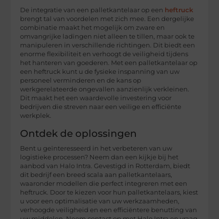
De integratie van een palletkantelaar op een
heftruck
brengt tal van voordelen met zich mee. Een dergelijke
combinatie maakt het mogelijk om zware en
omvangrijke ladingen niet alleen te tillen, maar ook te
manipuleren in verschillende richtingen. Dit biedt een
enorme flexibiliteit en verhoogt de veiligheid tijdens
het hanteren van goederen. Met een palletkantelaar op
een heftruck kunt u de fysieke inspanning van uw
personeel verminderen en de kans op
werkgerelateerde ongevallen aanzienlijk verkleinen.
Dit maakt het een waardevolle investering voor
bedrijven die streven naar een veilige en efficiënte
werkplek.
Ontdek de oplossingen
Bent u geïnteresseerd in het verbeteren van uw
logistieke processen? Neem dan een kijkje bij het
aanbod van Halo Intra. Gevestigd in Rotterdam, biedt
dit bedrijf een breed scala aan palletkantelaars,
waaronder modellen die perfect integreren met een
heftruck. Door te kiezen voor hun palletkantelaars, kiest
u voor een optimalisatie van uw werkzaamheden,
verhoogde veiligheid en een efficiëntere benutting van
uw middelen. Neem contact op met Halo Intra en vraag