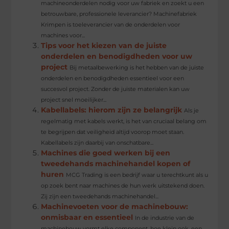
machineonderdelen nodig voor uw fabriek en zoekt u een
betrouwbare, professionele leverancier? Machinefabriek
Krimpen is toeleverancier van de onderdelen voor
machines voor...
Tips voor het kiezen van de juiste
onderdelen en benodigdheden voor uw
project
Bij metaalbewerking is het hebben van de juiste
onderdelen en benodigdheden essentieel voor een
succesvol project. Zonder de juiste materialen kan uw
project snel moeilijker...
Kabellabels: hierom zijn ze belangrijk
Als je
regelmatig met kabels werkt, is het van cruciaal belang om
te begrijpen dat veiligheid altijd voorop moet staan.
Kabellabels zijn daarbij van onschatbare...
Machines die goed werken bij een
tweedehands machinehandel kopen of
huren
MCG Trading is een bedrijf waar u terechtkunt als u
op zoek bent naar machines de hun werk uitstekend doen.
Zij zijn een tweedehands machinehandel...
Machinevoeten voor de machinebouw:
onmisbaar en essentieel
In de industrie van de
machinebouw vormt elke component, hoe klein ook, een