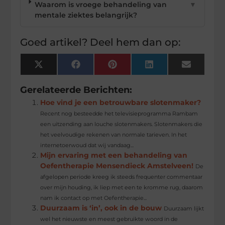
Waarom is vroege behandeling van
▼
mentale ziektes belangrijk?
Goed artikel? Deel hem dan op:
X
Facebook
Pinterest
LinkedIn
Email
(Twitter)
Gerelateerde Berichten:
Hoe vind je een betrouwbare slotenmaker?
Recent nog besteedde het televisieprogramma Rambam
een uitzending aan louche slotenmakers. Slotenmakers die
het veelvoudige rekenen van normale tarieven. In het
internetoerwoud dat wij vandaag...
Mijn ervaring met een behandeling van
Oefentherapie Mensendieck Amstelveen!
De
afgelopen periode kreeg ik steeds frequenter commentaar
over mijn houding, ik liep met een te kromme rug, daarom
nam ik contact op met Oefentherapie...
Duurzaam is ‘in’, ook in de bouw
Duurzaam lijkt
wel het nieuwste en meest gebruikte woord in de