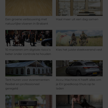
Een groene verbouwing met
Haal meer uit een dag samen
natuurlijke vloeren in Brabant
10 manieren om digitale risico’s
Kies het juiste steekwerend vest
beter onder controle te houden
Tent huren voor evenementen:
Accu-Machine.nl heeft alles om
flexibel en professioneel
je EV goedkoop thuis op te
geregeld
laden