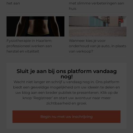
het aan
met slimme verbeteringen aan
huis
Fysiotherapie in Haarlem:
Wanneer kies je voor
professioneel werken aan
onderhoud van je auto, in plaats
herstel en vitaliteit
van verkoop?
Sluit je aan bij ons platform vandaag
nog!
Wacht niet langer en schrijf u vandaag nog in. Ons platform
biedt een geweldige mogelijkheid om uw ideeën te delen en
uw blog aan een breder publiek te presenteren. Klik op de
knop ‘Registreer’ en start uw avontuur naar meer
zichtbaarheid en groei.
Begin nu met uw inschrijving