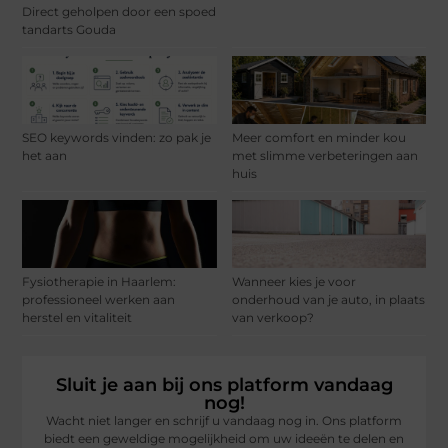
Direct geholpen door een spoed
tandarts Gouda
SEO keywords vinden: zo pak je
Meer comfort en minder kou
het aan
met slimme verbeteringen aan
huis
Fysiotherapie in Haarlem:
Wanneer kies je voor
professioneel werken aan
onderhoud van je auto, in plaats
herstel en vitaliteit
van verkoop?
Sluit je aan bij ons platform vandaag
nog!
Wacht niet langer en schrijf u vandaag nog in. Ons platform
biedt een geweldige mogelijkheid om uw ideeën te delen en