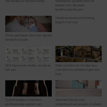
Van bosbouw tot biomassa
Moeiteloos groeien door te
kiezen voor de juiste
boekhoudsoftware
Moderne kantoorinrichting
begint met rust
Direct geholpen door een spoed
tandarts Gouda
SEO keywords vinden: zo pak je
Meer comfort en minder kou
het aan
met slimme verbeteringen aan
huis
Fysiotherapie in Haarlem:
Wanneer kies je voor
professioneel werken aan
onderhoud van je auto, in plaats