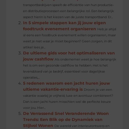
transportbedrijven speelt de efficiëntie van hun productie-
en distributieprocessen een belangrijke rol. Een belangrijk
aspect hierin is het kiezen van de juiste transportband. Er...
In 5 simpele stappen kan jij jouw eigen
foodtruck evenement organiseren
Heb je altijd
al eens een foodtruck evenement willen organiseren, maar
weet je niet waar je moet beginnen? Geen zorgen, in dit
artikel lees je...
De ultieme gids voor het optimaliseren van
jouw cashflow
Als ondernemer weet je hoe belangrijk
het is om een gezonde cashflow te hebben. Het is het
levensbloed van je bedrijf, essentieel voor dagelijkse
operaties,...
5 redenen waarom een jacht huren jouw
ultieme vakantie-ervaring is
Droom je van een
vakantie waarbij je vrijheid, luxe en avontuur combineert?
Dan is een jacht huren misschien wel de perfecte keuze
voor jou. Hier...
De Verrassend Snel Veranderende Woon
Trends: Een Blik op de Dynamiek van
Stijlvol Wonen
De wereld van interieurontwerp en