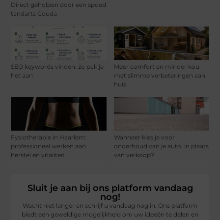
Direct geholpen door een spoed
tandarts Gouda
SEO keywords vinden: zo pak je
Meer comfort en minder kou
het aan
met slimme verbeteringen aan
huis
Fysiotherapie in Haarlem:
Wanneer kies je voor
professioneel werken aan
onderhoud van je auto, in plaats
herstel en vitaliteit
van verkoop?
Sluit je aan bij ons platform vandaag
nog!
Wacht niet langer en schrijf u vandaag nog in. Ons platform
biedt een geweldige mogelijkheid om uw ideeën te delen en