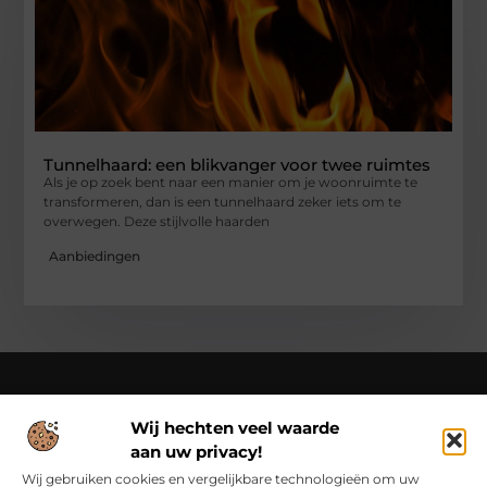
Tunnelhaard: een blikvanger voor twee ruimtes
Als je op zoek bent naar een manier om je woonruimte te
transformeren, dan is een tunnelhaard zeker iets om te
overwegen. Deze stijlvolle haarden
Aanbiedingen
Wij hechten veel waarde
Over Cn-flex
aan uw privacy!
Cn-flex.nl – Altijd in beweging – verhalen voor elke dag.
Ontdek inspirerende blogs en artikelen die het dagelijks leven
Wij gebruiken cookies en vergelijkbare technologieën om uw