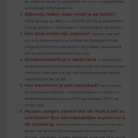
de originele sleutel te gebruiken. Het is een vaardigheid die
veel lastiger te beheersen is...
Rijbewijs Halen, waar moet je op letten?
Veilig de weg op, dat is wat het CBR wilt als jij gaat afrijden
voor je rijexamen. Het is daarom erg belangrijk dat je een...
Sim Only acties zijn populair!
Opzoek naar een
sim only abonnement met voldoende beltegoed en de
mogelijkheid om te internetten? Wij hebben geprobeerd
om de juiste abonnementen voor u bij...
Studentenkorting in Nederland
In Nederland is
studentenkorting een breed begrip waar veel bedrijven aan
meedoen. Niet gek ook dat veel studenten eerst zoeken
naar bedrijven die ze het...
Hoe bescherm je een zwembad?
Het is winter
en dat betekent dat het in Nederland geen mooi weer is.
Nederland beschikt over een klimaat waardoor het in de
winter veel...
Muizen vangen zonder dat de muis komt te
overlijden? Een diervriendelijke muizenval is
de oplossing.
Diervriendelijke muizenval voor het niet
doden van de muis De laatste jaren zijn er steeds meer
muizen, weilanden worden aangetast, maar ook thuis wordt